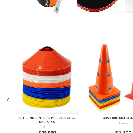
2
SET CONO LENTEJA, MULTICOLOR, 50
CONO CON ORIFICIO 
UNIDADES
Force
MUUK
$ 19.990
$ 3.800