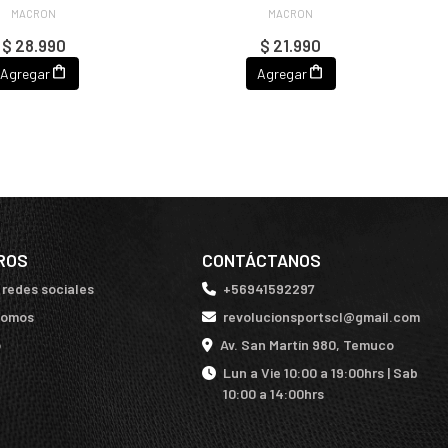
MACRON
MACRON
$ 28.990
$ 21.990
Agregar
Agregar
ROS
CONTÁCTANOS
 redes sociales
+56941592297
somos
revolucionsportscl@gmail.com
o
Av. San Martín 980, Temuco
Lun a Vie 10:00 a 19:00hrs | Sab
10:00 a 14:00hrs