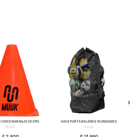
 CHICO NARANJO 23 CMS.
SACO PORTA BALONES 15 UNIDADES
MUUK
Force
$ 2.800
$ 13.990