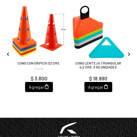
CONO CON ORIFICIO 32 CMS.
CONO LENTEJA TRIANGULAR
S
4,2 CMS. X 50 UNIDADES
Force
$ 3.800
$ 18.990
Agregar
Agregar