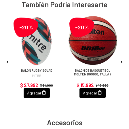
También Podría Interesarte
-20%
-20%
A
BALON RUGBY SQUAD
BALÓN DE BÁSQUETBOL
MOLTEN BG1600, TALLA 7
MITRE
$ 27.992
$ 15.992
$ 34.990
$ 19.990
Agregar
Agregar
Accesorios