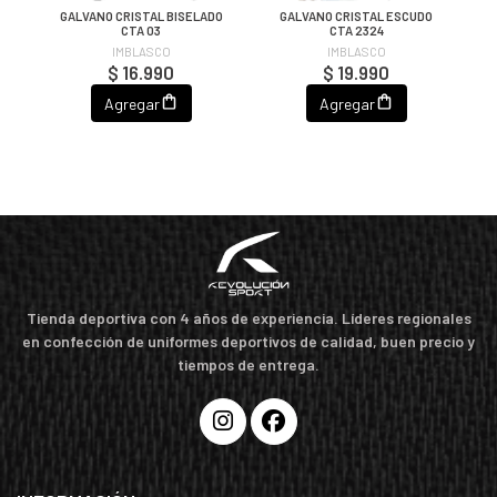
,
GALVANO CRISTAL BISELADO
GALVANO CRISTAL ESCUDO
CTA 03
CTA 2324
IMBLASCO
IMBLASCO
$ 16.990
$ 19.990
Agregar
Agregar
Tienda deportiva con 4 años de experiencia. Líderes regionales
en confección de uniformes deportivos de calidad, buen precio y
tiempos de entrega.