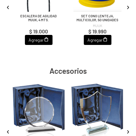
ESCALERA DE AGILIDAD
SET CONO LENTEJA,
,
MUUK, 4 MTS.
MULTICOLOR, 50 UNIDADES
MUUK
$ 19.000
$ 19.990
Agregar
Agregar
Accesorios