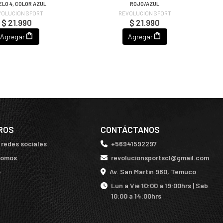
LO 4, COLOR AZUL
ROJO/AZUL
VOLUCION SPORT
REVOLUCION SPORT
$ 21.990
$ 21.990
Agregar
Agregar
ROS
CONTÁCTANOS
 redes sociales
+56941592297
somos
revolucionsportscl@gmail.com
o
Av. San Martín 980, Temuco
Lun a Vie 10:00 a 19:00hrs | Sab
10:00 a 14:00hrs