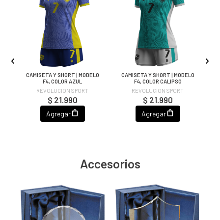
M
CAMISETA Y SHORT | MODELO
CAMISETA Y SHORT | MODELO
C
F4, COLOR AZUL
F4, COLOR CALIPSO
REVOLUCION SPORT
REVOLUCION SPORT
$ 21.990
$ 21.990
Agregar
Agregar
Accesorios