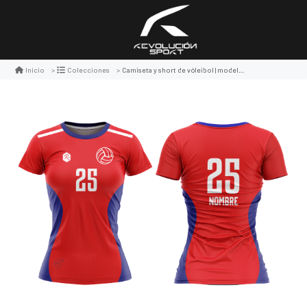
Camiseta y short de vóleibol | modelo 4, color rojo
Inicio
Colecciones