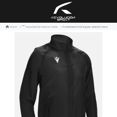
Cortaviento full zipper, atlantic hero
Inicio
Importación macron italia