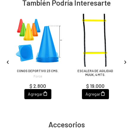
También Podría Interesarte
IN
CONOS DEPORTIVO 23 CMS.
ESCALERA DE AGILIDAD
MUUK, 4 MTS.
Force
$ 2.800
$ 19.000
Agregar
Agregar
Accesorios