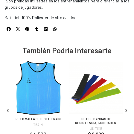
Son prendas utilizadas en los entrenamientos para diferenciar a los
grupos de jugadores.
Material: 100% Poliéster de alta calidad.
También Podría Interesarte
G
PETO MALLA CELESTE TRAIN
SET DE BANDAS DE
RESISTENCIA, 5 UNIDADES,
TRAIN
UK TIME
UK TIME