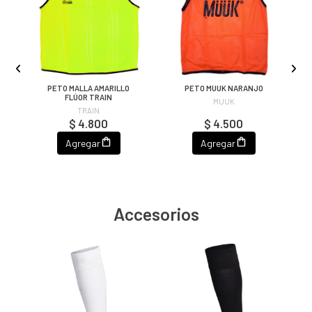
G
PETO MALLA AMARILLO
PETO MUUK NARANJO
FLÚOR TRAIN
MUUK
TRAIN
$ 4.800
$ 4.500
Agregar
Agregar
Accesorios