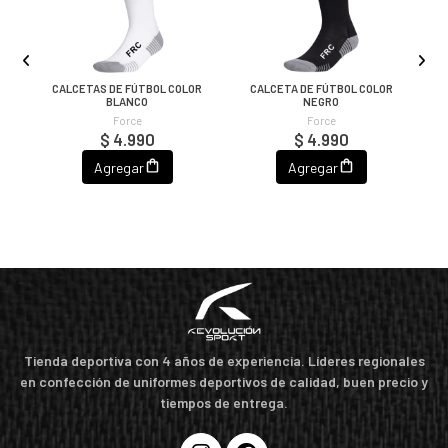
IE
CALCETAS DE FÚTBOL COLOR
CALCETA DE FÚTBOL COLOR
C
BLANCO
NEGRO
Force
Force
$ 4.990
$ 4.990
Agregar
Agregar
Tienda deportiva con 4 años de experiencia. Líderes regionales
en confección de uniformes deportivos de calidad, buen precio y
tiempos de entrega.