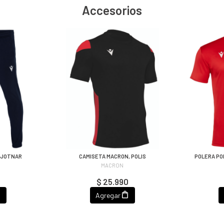
Accesorios
 JOTNAR
CAMISETA MACRON, POLIS
POLERA PO
MACRON
$ 25.990
Agregar