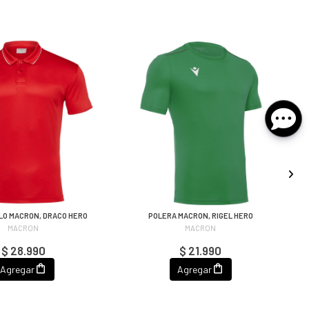
LO MACRON, DRACO HERO
POLERA MACRON, RIGEL HERO
MACRON
MACRON
$ 28.990
$ 21.990
Agregar
Agregar