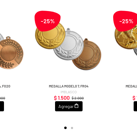
-25%
-25%
, F020
MEDALLA MODELO 7, FR04
MEDALL
IMBLASCO
$ 1.500
$ 
.000
$ 2.000
Agregar