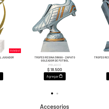
Voleibol
OL JUGADOR
TROFEO RESINA 38699 - ZAPATO
TROFEO RES
GOLEADOR DE FÚTBOL
IMBLASCO
$ 18.500
Agregar
Accesorios