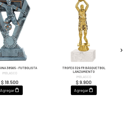
INA 38565 - FUTBOLISTA
TROFEO 329 FR BÁSQUETBOL
LANZAMIENTO
IMBLASCO
IMBLASCO
$ 18.500
$ 9.900
Agregar
Agregar