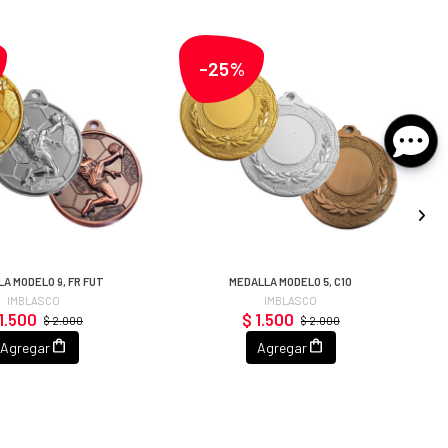
-25%
A MODELO 9, FR FUT
MEDALLA MODELO 5, C10
IMBLASCO
IMBLASCO
1.500
$ 1.500
$ 2.000
$ 2.000
Agregar
Agregar