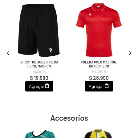
,
SHORT DE JUEGO, MESA
POLERA POLO MACRON,
P
HERO, MACRON
DRACO HERO
MACRON
MACRON
$ 19.990
$ 28.990
Agregar
Agregar
Accesorios