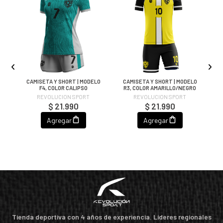
CAMISETA Y SHORT | MODELO
CAMISETA Y SHORT | MODELO
C
F4, COLOR CALIPSO
R3, COLOR AMARILLO/NEGRO
O
REVOLUCION SPORT
REVOLUCION SPORT
$ 21.990
$ 21.990
Agregar
Agregar
Tienda deportiva con 4 años de experiencia. Líderes regionales