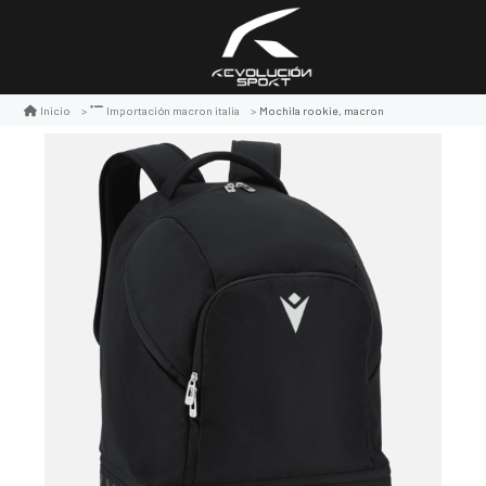
Mochila rookie, macron
Inicio
Importación macron italia