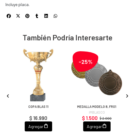
Incluye placa.
También Podría Interesarte
-25%
COPA BLAS 11
MEDALLA MODELO 8, FR01
IMBLASCO
$ 16.990
$ 1.500
$ 2.000
Agregar
Agregar