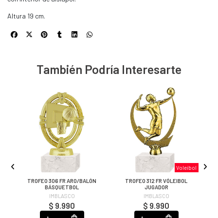
Altura 19 cm.
También Podría Interesarte
Voleibol
R
TROFEO 306 FR ARO/BALÓN
TROFEO 312 FR VÓLEIBOL
BÁSQUETBOL
JUGADOR
IMBLASCO
IMBLASCO
$ 9.990
$ 9.990