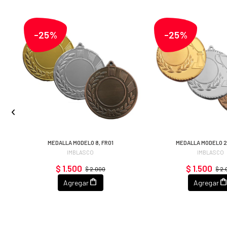
-25%
-25%
,
MEDALLA MODELO 8, FR01
MEDALLA MODELO 2
IMBLASCO
IMBLASCO
$ 1.500
$ 1.500
$ 2.000
$ 2
Agregar
Agregar