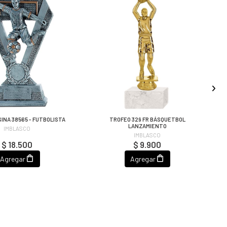
INA 38565 - FUTBOLISTA
TROFEO 329 FR BÁSQUETBOL
LANZAMIENTO
IMBLASCO
IMBLASCO
$ 18.500
$ 9.900
Agregar
Agregar