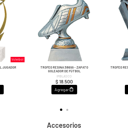
Voleibol
OL JUGADOR
TROFEO RESINA 38699 - ZAPATO
TROFEO RES
GOLEADOR DE FÚTBOL
IMBLASCO
$ 18.500
Agregar
Accesorios