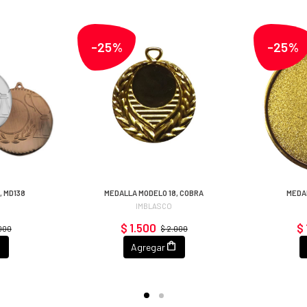
-25%
-25%
, MD138
MEDALLA MODELO 18, COBRA
MEDAL
IMBLASCO
$ 1.500
$ 
.000
$ 2.000
Agregar