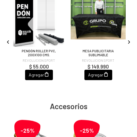
TO
PENDÓN ROLLER PVC,
MESA PUBLICITARIA
200X100 CMS.
SUBLIMABLE
REVOLUCION SPORT
REVOLUCION SPORT
$ 55.000
$ 149.990
Agregar
Agregar
Accesorios
-25%
-25%