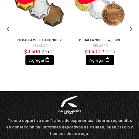
A
MEDALLA MODELO 10, MD102
MEDALLA MODELO 4, F020
IMBLASCO
IMBLASCO
$ 1.500
$ 1.500
$ 2.000
$ 2.000
Agregar
Agregar
Tienda deportiva con 4 años de experiencia. Líderes regionales
en confección de uniformes deportivos de calidad, buen precio y
tiempos de entrega.