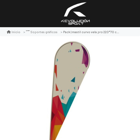
Pack | mastil curvo vela pro 220*70 cms con base pro 80 cms.
Inicio
Soportes gráficos