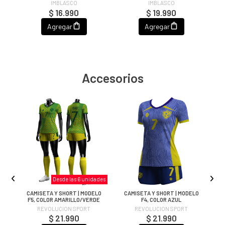
IMBLASCO
IMBLASCO
$ 16.990
$ 19.990
Agregar
Agregar
Accesorios
Desde las 6 unidades
CAMISETA Y SHORT | MODELO
CAMISETA Y SHORT | MODELO
C
OR
F5, COLOR AMARILLO/VERDE
F4, COLOR AZUL
REVOLUCION SPORT
REVOLUCION SPORT
$ 21.990
$ 21.990