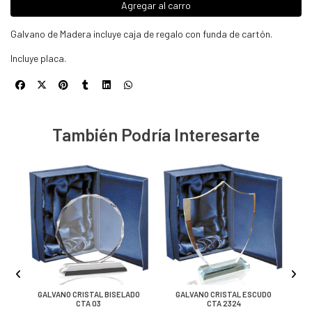
Agregar al carro
Galvano de Madera incluye caja de regalo con funda de cartón.
Incluye placa.
También Podría Interesarte
O
GALVANO CRISTAL BISELADO
GALVANO CRISTAL ESCUDO
CTA 03
CTA 2324