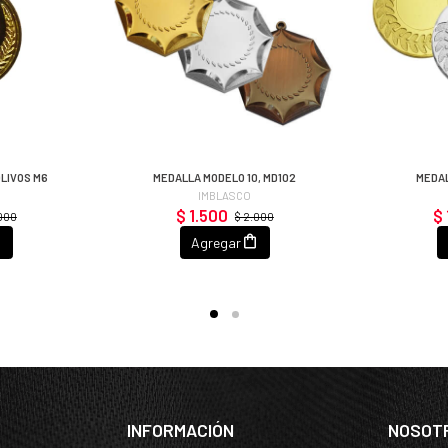
OLIVOS M6
MEDALLA MODELO 10, MD102
MEDAL
IMBLASCO
$ 1.500
$ 
.000
$ 2.000
Agregar
INFORMACIÓN
NOSOT