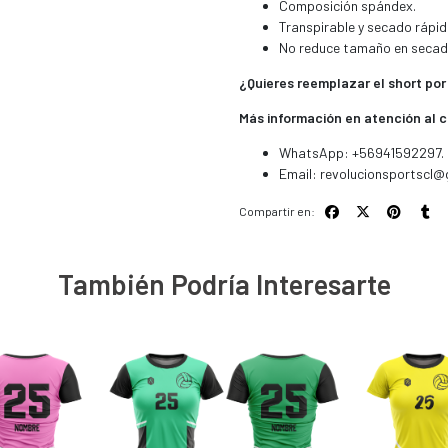
Composición spándex.
Transpirable y secado rápid
No reduce tamaño en secad
¿Quieres reemplazar el short por
Más información en atención al c
WhatsApp: +56941592297.
Email:
revolucionsportscl@
Compartir en:
También Podría Interesarte