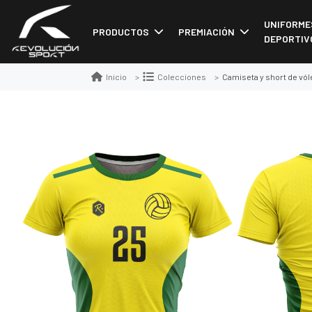
UNIFORME
PRODUCTOS
PREMIACIÓN
DEPORTIV
Camiseta y short de vóle
Inicio
Colecciones