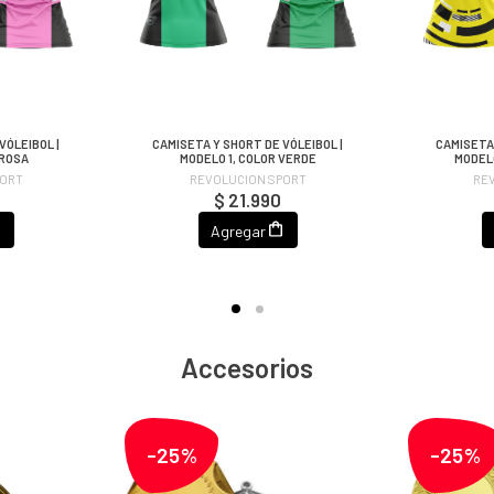
VÓLEIBOL |
CAMISETA Y SHORT DE VÓLEIBOL |
CAMISETA 
 ROSA
MODELO 1, COLOR VERDE
MODELO
PORT
REVOLUCION SPORT
RE
$ 21.990
Agregar
Accesorios
-25%
-25%