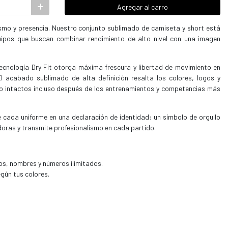
Agregar al carro
mismo y presencia. Nuestro conjunto sublimado de camiseta y short está
ipos que buscan combinar rendimiento de alto nivel con una imagen
tecnología Dry Fit otorga máxima frescura y libertad de movimiento en
l acabado sublimado de alta definición resalta los colores, logos y
do intactos incluso después de los entrenamientos y competencias más
e cada uniforme en una declaración de identidad: un símbolo de orgullo
doras y transmite profesionalismo en cada partido.
os, nombres y números ilimitados.
egún tus colores.