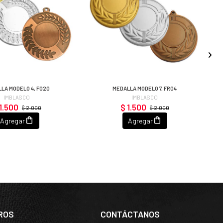
LA MODELO 4, F020
MEDALLA MODELO 7, FR04
IMBLASCO
IMBLASCO
1.500
$ 1.500
$ 2.000
$ 2.000
Agregar
Agregar
ROS
CONTÁCTANOS