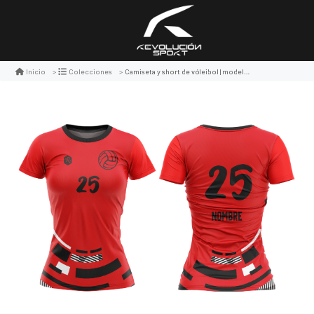
Camiseta y short de vóleibol | modelo 2, color rojo
Inicio
Colecciones