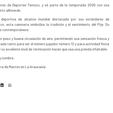
olores de Deportes Temuco, y sé parte de la temporada 2026 con una
nto albiverde.
a deportiva de alcance mundial destacada por sus estándares de
ico, esta camiseta simboliza la tradición y el sentimiento del Pije. Su
es contemporáneos.
jo peso y buena circulación de aire, permitiendo una sensación fresca y
da tanto para ser el número jugador número 12 y para actividad física
 su excelente nivel de terminación hacen que sea una prenda infaltable.
y nombre.
ora de Macron en La Araucanía.