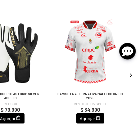
QUERO FASTGRIP SILVER
CAMISETA ALTERNATIVA MALLECO UNIDO
C
ADULTO
2026
REUSCH
REVOLUCION SPORT
$ 79.990
$ 34.990
Agregar
Agregar