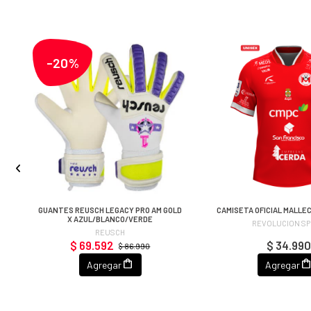
-20%
2
GUANTES REUSCH LEGACY PRO AM GOLD
CAMISETA OFICIAL MALLE
X AZUL/BLANCO/VERDE
REVOLUCION S
REUSCH
$ 69.592
$ 34.990
$ 86.990
Agregar
Agregar