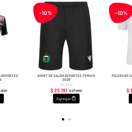
-10%
-10%
A DEPORTES
SHORT DE SALIDA DEPORTES TEMUCO
POLERA DE S
6
2026
MACRON
$ 25.191
$ 
4.900
$ 27.990
Agregar