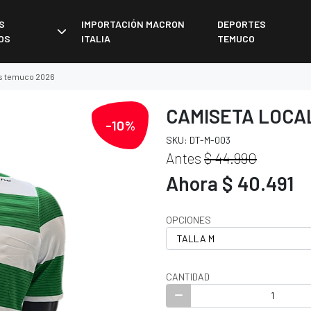
S
IMPORTACIÓN MACRON
DEPORTES
OS
ITALIA
TEMUCO
es temuco 2026
CAMISETA LOCA
-10%
SKU: DT-M-003
Antes
$ 44.990
Ahora $ 40.491
OPCIONES
CANTIDAD