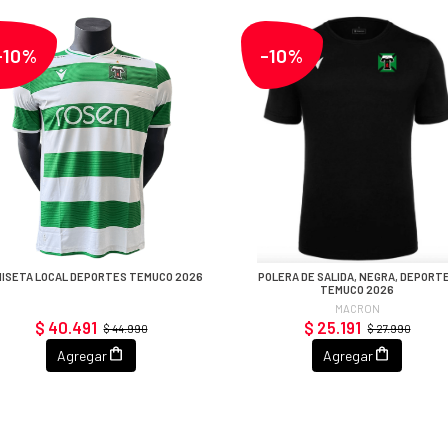
-10%
-10%
ISETA LOCAL DEPORTES TEMUCO 2026
POLERA DE SALIDA, NEGRA, DEPORT
TEMUCO 2026
MACRON
$ 40.491
$ 25.191
$ 44.990
$ 27.990
Agregar
Agregar