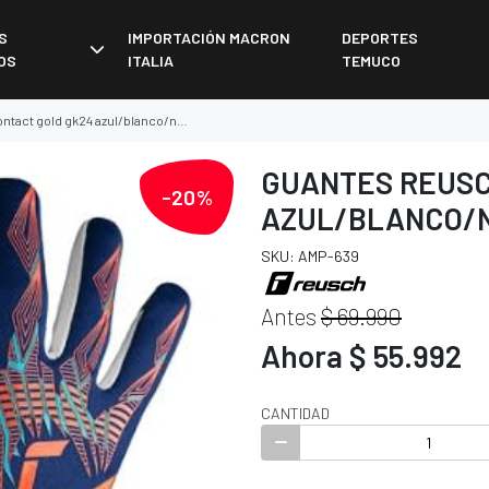
S
IMPORTACIÓN MACRON
DEPORTES
OS
ITALIA
TEMUCO
ct gold gk24 azul/blanco/naranjo
GUANTES REUSC
-20%
AZUL/BLANCO/
SKU: AMP-639
Antes
$ 69.990
Ahora $ 55.992
CANTIDAD