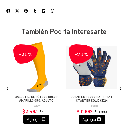
También Podría Interesarte
-30%
-20%
CALCETAS DE FÚTBOL COLOR
GUANTES REUSCH ATTRAKT
AMARILLO ORO, ADULTO
STARTER SOLID GK24
Force
REUSCH
$ 3.493
$ 11.992
$ 4.990
$ 14.990
Agregar
Agregar