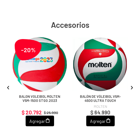
Accesorios
-20%
YA
BALON VOLEIBOL MOLTEN
BALÓN DE VÓLEIBOL V5M-
V5M-1500 STGO.2023
4500 ULTRA TOUCH
MOLTEN
$ 20.792
$ 64.990
$ 25.990
Agregar
Agregar