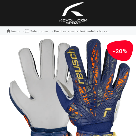
Guantes reusch attrakt solid color azul/rojo/dorado
Inicio
Colecciones
-20%