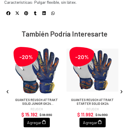
Características: Pulgar flexible, sin látex.
También Podría Interesarte
-20%
-20%
GUANTES REUSCH ATTRAKT
GUANTES REUSCH ATTRAKT
G
SOLID JUNIOR GK24
STARTER SOLID GK24
(AZULINO/DORADO/BLANCO
REUSCH
REUSCH
$ 15.192
$ 11.992
$ 18.990
$ 14.990
Agregar
Agregar