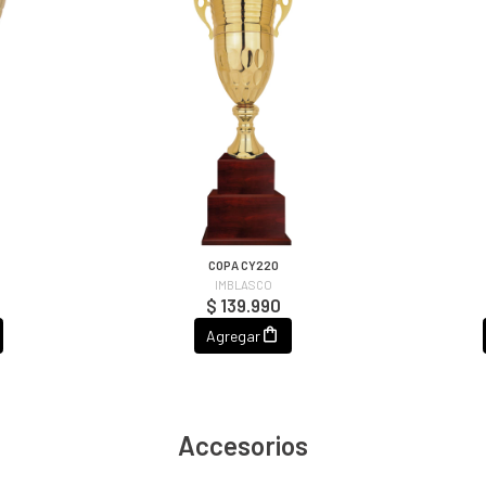
COPA CY220
IMBLASCO
$ 139.990
Agregar
Accesorios