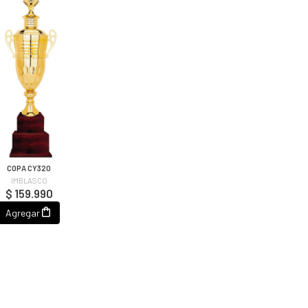
COPA CY320
IMBLASCO
$ 159.990
Agregar