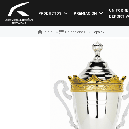
UNIFORME
PRODUCTOS
PREMIACIÓN
DEPORTIV
Copa h200
Inicio
Colecciones