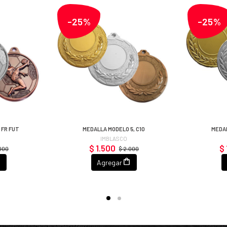
-25%
-25%
 FR FUT
MEDALLA MODELO 5, C10
MEDAL
IMBLASCO
$ 1.500
$ 
.000
$ 2.000
Agregar