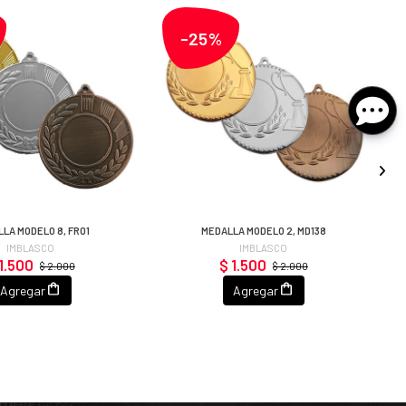
-25%
LA MODELO 8, FR01
MEDALLA MODELO 2, MD138
IMBLASCO
IMBLASCO
1.500
$ 1.500
$ 2.000
$ 2.000
Agregar
Agregar