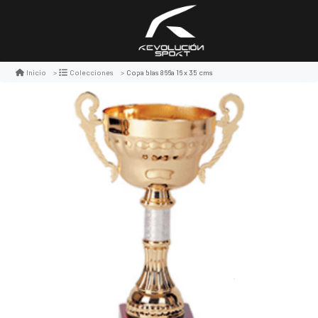
Copa blas 866a 16 x 35 cms
Inicio
Colecciones