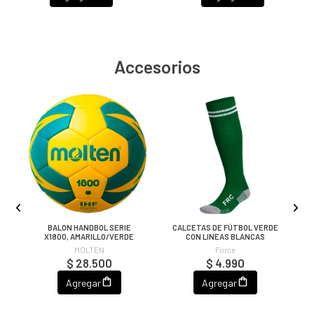
Accesorios
CO
BALON HANDBOL SERIE
CALCETAS DE FÚTBOL VERDE
X1800, AMARILLO/VERDE
CON LINEAS BLANCAS
MOLTEN
Force
$ 28.500
$ 4.990
Agregar
Agregar