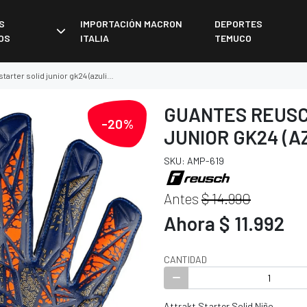
S
IMPORTACIÓN MACRON
DEPORTES
OS
ITALIA
TEMUCO
olid junior gk24 (azulino/dorado/blanco
GUANTES REUSC
-20%
JUNIOR GK24 (
SKU: AMP-619
Antes
$ 14.990
Ahora $ 11.992
CANTIDAD
Attrakt Starter Solid Niño