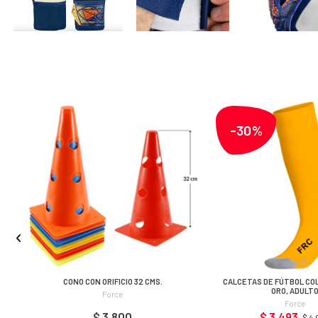
-30%
CONO CON ORIFICIO 32 CMS.
CALCETAS DE FÚTBOL CO
ORO, ADULT
Force
Force
$ 3.800
$ 3.493
$ 4