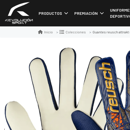
UNIFORME
PRODUCTOS
PREMIACIÓN
DEPORTIV
Guantes reusch attrakt starter s
Inicio
Colecciones