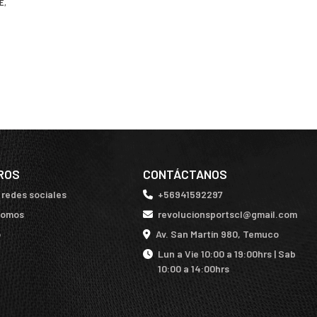
E,
ROS
CONTÁCTANOS
 redes sociales
+56941592297
somos
revolucionsportscl@gmail.com
o
Av. San Martín 980, Temuco
Lun a Vie 10:00 a 19:00hrs | Sab
10:00 a 14:00hrs