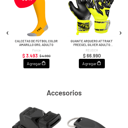
ID
CALCETAS DE FÚTBOL COLOR
GUANTE ARQUERO ATTRAKT
G
AMARILLO ORO, ADULTO
FREEGEL SILVER ADULTO
AMARILLO FLÚOR/NEGRO
Force
REUSCH
$ 3.493
$ 66.990
$ 4.990
Agregar
Agregar
Accesorios