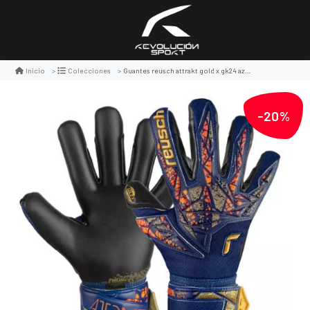
Guantes reusch attrakt gold x gk24 azulino/dorado/negro
Inicio
Colecciones
-20%