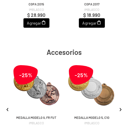
COPA 2015
COPA 2017
IMBLASCO
IMBLASCO
$ 28.990
$ 18.990
Agregar
Agregar
Accesorios
-25%
-25%
TO
MEDALLA MODELO 9, FR FUT
MEDALLA MODELO 5, C10
)
IMBLASCO
IMBLASCO