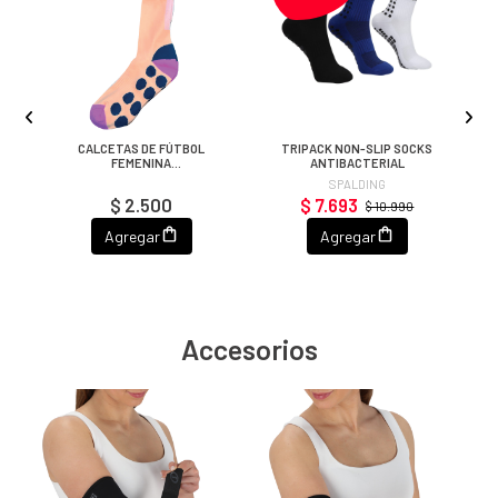
CALCETAS DE FÚTBOL
TRIPACK NON-SLIP SOCKS
C
FEMENINA
ANTIBACTERIAL
NARANJO/ROSA/NEGRO
SPALDING
$ 2.500
$ 7.693
$ 10.990
Agregar
Agregar
Accesorios