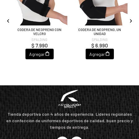
LO
CODERA DE NEOPRENO CON
CODERA DE NEOPRENO, UN
O
VELCRO
UNIDAD
SPALDING
SPALDING
$ 7.990
$ 6.990
Agregar
Agregar
Tienda deportiva con 4 años de experiencia. Líderes regionales
en confección de uniformes deportivos de calidad, buen precio y
tiempos de entrega.