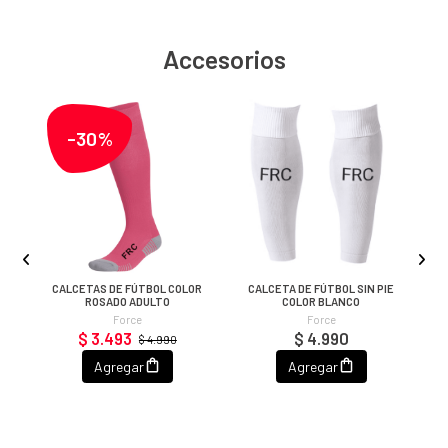
Accesorios
-30%
OR
CALCETAS DE FÚTBOL COLOR
CALCETA DE FÚTBOL SIN PIE
C
ROSADO ADULTO
COLOR BLANCO
Force
Force
$ 3.493
$ 4.990
$ 4.990
Agregar
Agregar