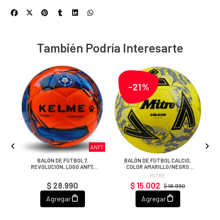
También Podría Interesarte
-21%
ANF7
W
BALÓN DE FÚTBOL 7,
BALÓN DE FÚTBOL CALCIO,
5
REVOLUCIÓN, LOGO ANF7,
COLOR AMARILLO/NEGRO
KELME, N° 5
GRIS, TALLA 5
MITRE
$ 28.990
$ 15.002
$ 18.990
Agregar
Agregar