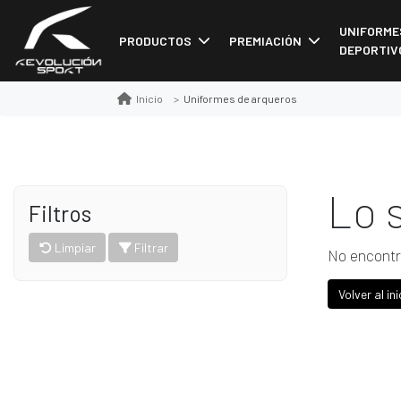
UNIFORME
PRODUCTOS
PREMIACIÓN
DEPORTIV
Uniformes de arqueros
Inicio
Lo 
Filtros
Limpiar
Filtrar
No encontr
Volver al ini