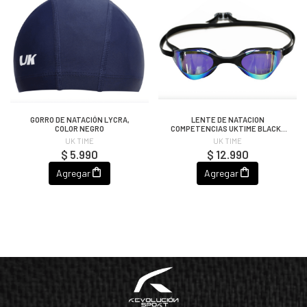
GORRO DE NATACIÓN LYCRA,
LENTE DE NATACION
COLOR NEGRO
COMPETENCIAS UKTIME BLACK-
MIRROR
UK TIME
UK TIME
$ 5.990
$ 12.990
Agregar
Agregar