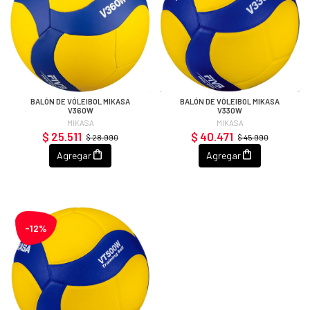
BALÓN DE VÓLEIBOL MIKASA
BALÓN DE VÓLEIBOL MIKASA
V360W
V330W
MIKASA
MIKASA
$ 25.511
$ 40.471
$ 28.990
$ 45.990
Agregar
Agregar
-12%