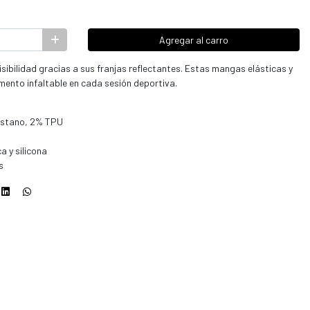
Agregar al carro
isibilidad gracias a sus franjas reflectantes. Estas mangas elásticas y
ento infaltable en cada sesión deportiva.
lastano, 2% TPU
a y silicona
s