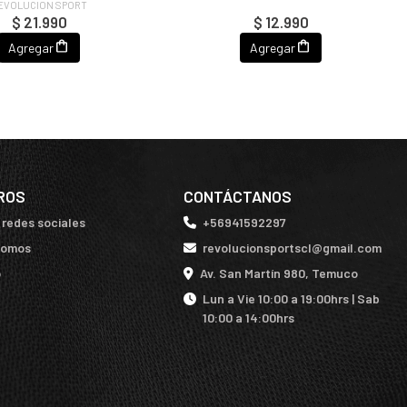
EVOLUCION SPORT
$ 21.990
$ 12.990
Agregar
Agregar
ROS
CONTÁCTANOS
 redes sociales
+56941592297
somos
revolucionsportscl@gmail.com
o
Av. San Martín 980, Temuco
Lun a Vie 10:00 a 19:00hrs | Sab
10:00 a 14:00hrs