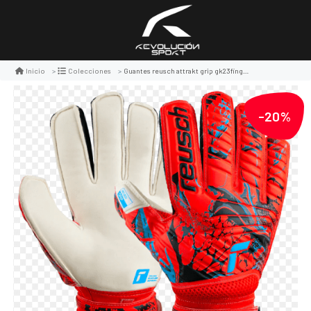
Guantes reusch attrakt grip gk23finger support, color rojo, talla 10
Inicio
Colecciones
-20%