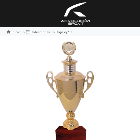
Copa cy312
Inicio
Colecciones