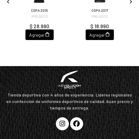
COPA 2015
COPA 2017
T
IMBLASCO
IMBLASCO
$ 28.990
$ 18.990
Agregar
Agregar
Tienda deportiva con 4 años de experiencia. Líderes regionales
en confección de uniformes deportivos de calidad, buen precio y
tiempos de entrega.