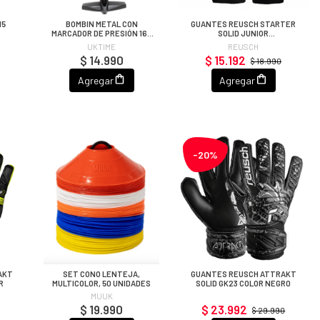
15
BOMBIN METAL CON
GUANTES REUSCH STARTER
MARCADOR DE PRESIÓN 160
SOLID JUNIOR
PSI
NEGRO/DORADO/ROJO
UKTIME
REUSCH
$ 14.990
$ 15.192
$ 18.990
Agregar
Agregar
-20%
AKT
SET CONO LENTEJA,
GUANTES REUSCH ATTRAKT
R
MULTICOLOR, 50 UNIDADES
SOLID GK23 COLOR NEGRO
MUUK
$ 19.990
$ 23.992
$ 29.990