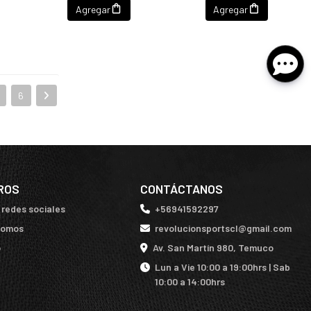
Agregar
Agregar
6
ROS
CONTÁCTANOS
 redes sociales
+56941592297
somos
revolucionsportscl@gmail.com
o
Av. San Martín 980, Temuco
Lun a Vie 10:00 a 19:00hrs | Sab
10:00 a 14:00hrs