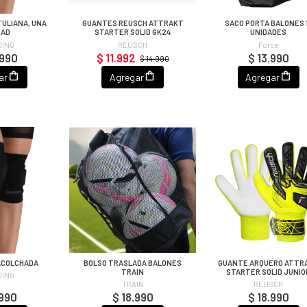
TULIANA, UNA
GUANTES REUSCH ATTRAKT
SACO PORTA BALONES 
DAD
STARTER SOLID GK24
UNIDADES
DING
REUSCH
Force
.990
$ 11.992
$ 13.990
$ 14.990
ar
Agregar
Agregar
ACOLCHADA
BOLSO TRASLADA BALONES
GUANTE ARQUERO ATTR
TRAIN
STARTER SOLID JUNIO
DING
TRAIN
REUSCH
.990
$ 18.990
$ 18.990