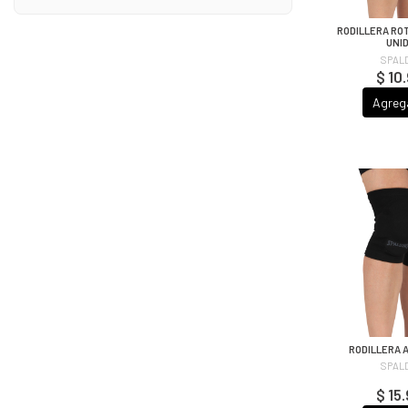
RODILLERA RO
UNI
SPAL
$ 10
Agreg
RODILLERA 
SPAL
$ 15