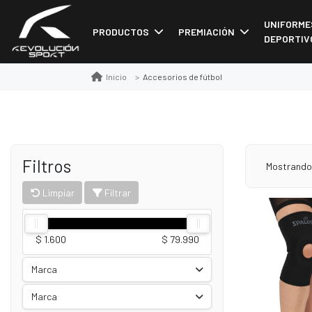
UNIFORME
PRODUCTOS
PREMIACIÓN
DEPORTIV
Accesorios de fútbol
Inicio
Filtros
Mostrando 
Limpiar
Filtrar
$ 1.600
$ 79.990
Marca
Marca